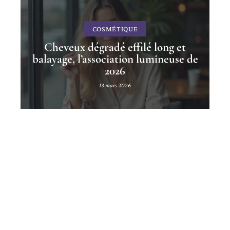
COSMÉTIQUE
Cheveux dégradé effilé long et
balayage, l’association lumineuse de
2026
13 mars 2026
Contact
Mentions légales
Sitemap