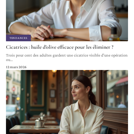
TENDANCES
Cicatrices : huile d’olive efficace pour les éliminer ?
Trois pour cent des adultes gardent une cicatrice visible d'une opération
ou
…
12 mars 2026