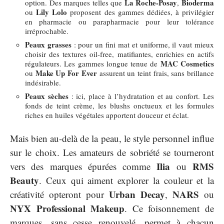
La Roche-Posay
Bioderma
option. Des marques telles que
,
Lily Lolo
ou
proposent des gammes dédiées, à privilégier
en pharmacie ou parapharmacie pour leur tolérance
irréprochable.
Peaux grasses
: pour un fini mat et uniforme, il vaut mieux
choisir des textures oil-free, matifiantes, enrichies en actifs
MAC Cosmetics
régulateurs. Les gammes longue tenue de
Make Up For Ever
ou
assurent un teint frais, sans brillance
indésirable.
Peaux sèches
: ici, place à l’hydratation et au confort. Les
fonds de teint crème, les blushs onctueux et les formules
riches en huiles végétales apportent douceur et éclat.
Mais bien au-delà de la peau, le style personnel influe
sur le choix. Les amateurs de sobriété se tourneront
Ilia
RMS
vers des marques épurées comme
ou
Beauty
. Ceux qui aiment explorer la couleur et la
Urban Decay
NARS
créativité opteront pour
,
ou
NYX Professional Makeup
. Ce foisonnement de
marques, sans cesse renouvelé, permet à chacun