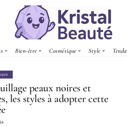
ts
Bien-être
Cosmétique
Style
Tenda
IQUE
illage peaux noires et
s, les styles à adopter cette
ée
26