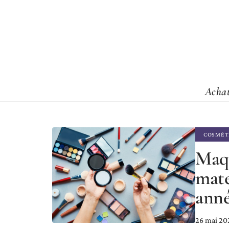
Acha
COSMÉT
Maqu
mate
ann
26 mai 20