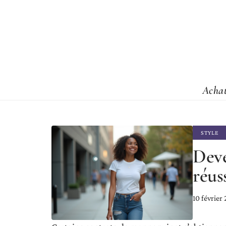
Acha
STYLE
Dev
réuss
10 février