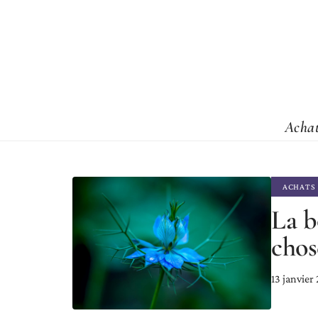
Acha
ACHATS
La b
chos
13 janvier