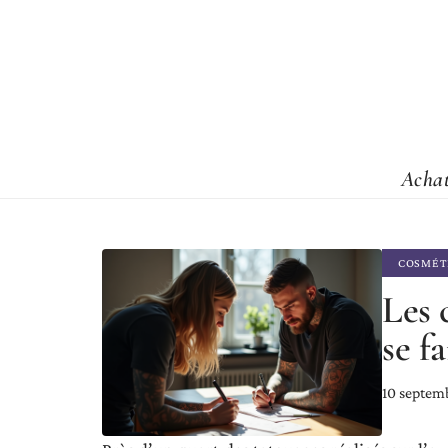
Acha
COSMÉT
Les 
se f
10 septem