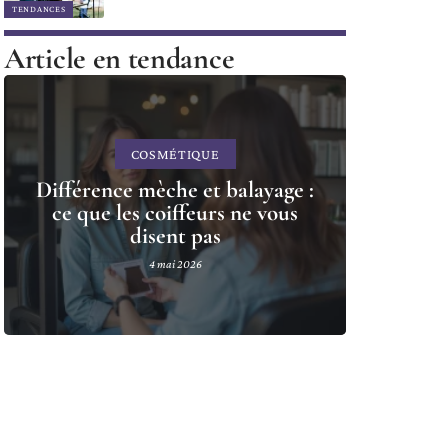
TENDANCES
Article en tendance
COSMÉTIQUE
Différence mèche et balayage :
ce que les coiffeurs ne vous
disent pas
4 mai 2026