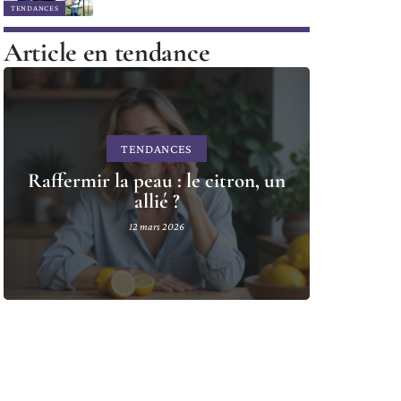
TENDANCES
Article en tendance
TENDANCES
Raffermir la peau : le citron, un
allié ?
12 mars 2026