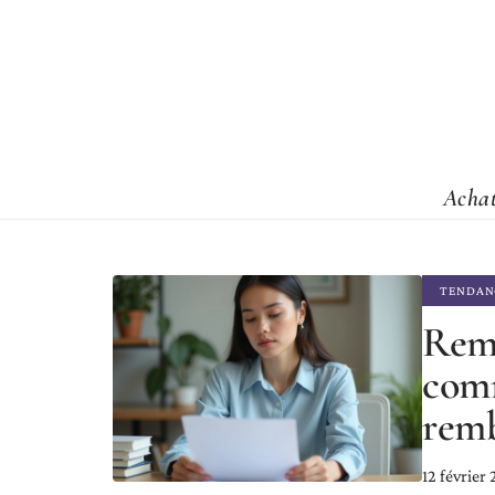
Acha
TENDAN
Remb
com
remb
12 février