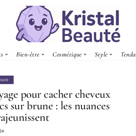
ts
Bien-être
Cosmétique
Style
Tenda
IQUE
yage pour cacher cheveux
cs sur brune : les nuances
rajeunissent
026