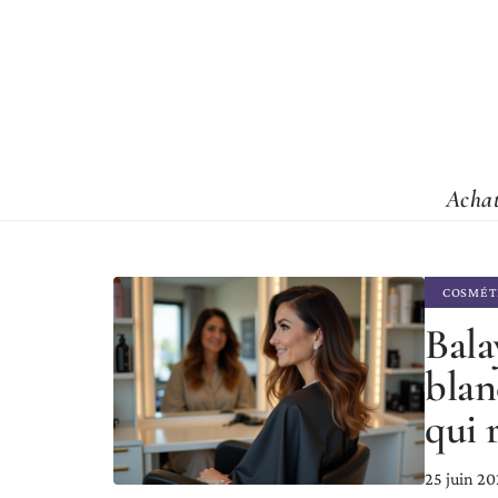
Acha
COSMÉT
Bala
blan
qui 
25 juin 2