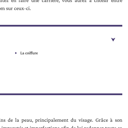
itez en faire une carrière, vous aurez à choisir entre
oom sur ceux-ci.
La coiffure
oins de la peau, principalement du visage. Grâce à son
 impuretés et imperfections afin de lui redonner toute sa