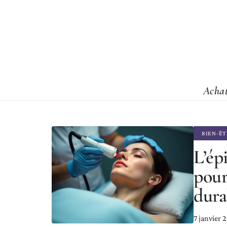
Acha
BIEN-Ê
L’épi
pour
dur
7 janvier 