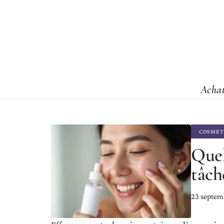
Acha
COSMÉT
Quel
tâch
23 septem