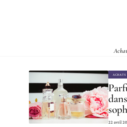
Acha
ACHATS
Parf
dans
soph
22 avril 2