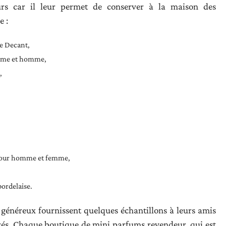
eurs car il leur permet de conserver à la maison des
e :
e Decant,
femme et homme,
,
 pour homme et femme,
bordelaise.
lus généreux fournissent quelques échantillons à leurs amis
érés. Chaque boutique de mini parfums revendeur, qui est