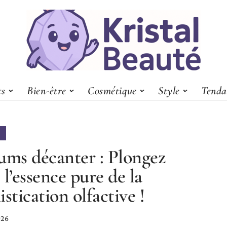
ts
Bien-être
Cosmétique
Style
Tenda
ums décanter : Plongez
 l’essence pure de la
istication olfactive !
026