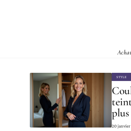
Acha
STYLE
Coul
tein
plus
20 janvie