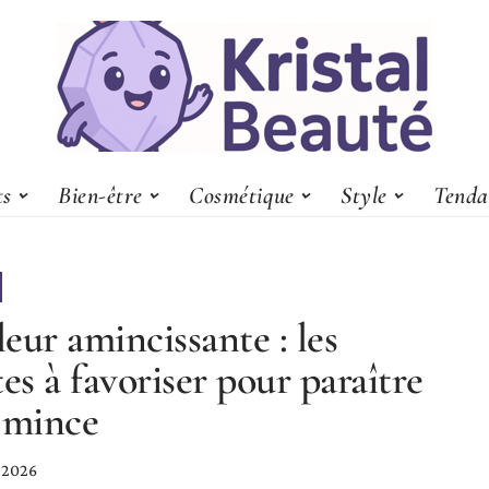
ts
Bien-être
Cosmétique
Style
Tenda
eur amincissante : les
tes à favoriser pour paraître
 mince
r 2026