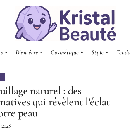
ts
Bien-être
Cosmétique
Style
Tenda
S
illage naturel : des
rnatives qui révèlent l’éclat
otre peau
e 2025