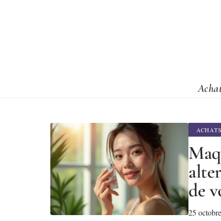
Acha
ACHAT
Maqu
alte
de v
25 octobr